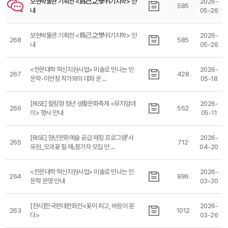
보현박물관 기획전 <爲己之學위기지학> 안
2026-
585
내
05-26
보현박물관 기획전 <爲己之學위기지학> 안
2026-
268
585
내
05-26
<전문대학 혁신지원사업> 미술로 만나는 인
2026-
267
428
문학-이언정 작가와의 대화 운 ...
05-18
[RISE] 힐링형 청년 생활문화축제 <뮤지엄데
2026-
266
552
이> 행사 안내
05-11
[RISE] 청년문화예술 공급 매칭 프로그램「사
2026-
265
712
유원_모과꽃 필 때」참가자 모집 안 ...
04-20
<전문대학 혁신지원사업> 미술로 만나는 인
2026-
264
886
문학 운영 안내
03-30
[전시]한국현대판화전<꽃이 피고, 바람이 분
2026-
263
1012
다>
03-26