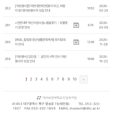
[자원봉사]한국현대판화전《꽃이 피고, 바람
2026-
262
1052
이 분다》자원봉사자 모집 안내
03-25
<전문대학 혁신지원사업>봄을찾기：보물찾
2026-
261
674
기 운영 안내
03-09
[RISE_힐링형 청년생활문화축제] 뮤지엄데
2025-
260
1336
이 안내
11-28
[자원봉사] 김인겸 ： 공간의 시학 전시 자원
2025-
259
1696
봉사자 모집 안내
10-22
1
2
3
4
5
6
7
8
9
10
41453 대구광역시 북구 영송로 15(태전동) TEL.
053-320-
1857
FAX.053-320-1859 EMAIL.museum@dhc.ac.kr