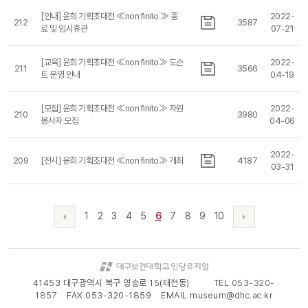
[안내] 윤희 기획초대전 ≪non finito ≫ 종
2022-
212
3587
료 및 임시휴관
07-21
[교육] 윤희 기획초대전 ≪non finito≫ 도슨
2022-
211
3566
트 운영 안내
04-19
[모집] 윤희 기획초대전 ≪non finito≫ 자원
2022-
210
3980
봉사자 모집
04-06
2022-
209
[전시] 윤희 기획초대전 ≪non finito≫ 개최
4187
03-31
1
2
3
4
5
6
7
8
9
10
41453 대구광역시 북구 영송로 15(태전동) TEL.
053-320-
1857
FAX.053-320-1859 EMAIL.museum@dhc.ac.kr