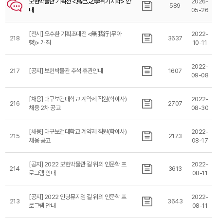
보현박물관 기획전 <爲己之學위기지학> 안
2026-
589
내
05-26
[전시] 오수환 기획초대전 <無我行(무아
2022-
218
3637
행)> 개최
10-11
2022-
217
[공지] 보현박물관 추석 휴관안내
1607
09-08
[채용] 대구보건대학교 계약제 직원(학예사)
2022-
216
2707
채용 2차 공고
08-30
[채용] 대구보건대학교 계약제 직원(학예사)
2022-
215
2173
채용 공고
08-17
[공지] 2022 보현박물관 길 위의 인문학 프
2022-
214
3613
로그램 안내
08-11
[공지] 2022 인당뮤지엄 길 위의 인문학 프
2022-
213
3643
로그램 안내
08-11