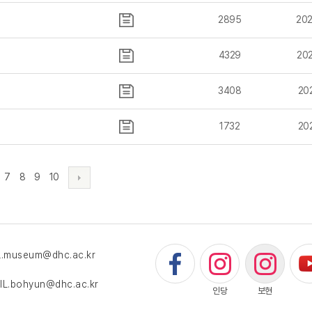
2895
202
4329
202
3408
202
1732
202
7
8
9
10
museum@dhc.ac.kr
.bohyun@dhc.ac.kr
인당
보현