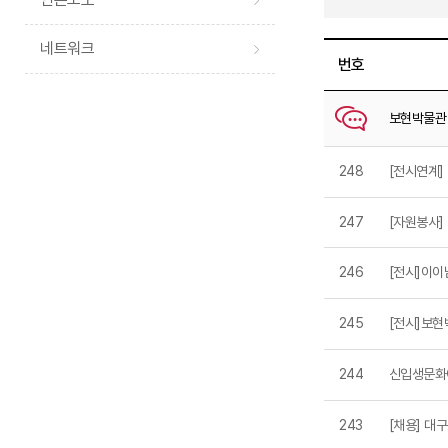
네트워크
번호
보현박물관
248
[전시연계]
247
[자원봉사]
246
[전시]이이
245
[전시]보현
244
신입생문화
243
[채용] 대