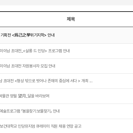
제목
 기획전 <爲己之學위기지학> 안내
 이이남 초대전_<살롱 드 인당> 프로그램 안내
 이이남 초대전 자원봉사자 모집 안내
남 초대전 <형상 밖으로 벗어나 존재의 중심에 서다 > 개최 ...
박물관 망월 望月_달을 바라보며
예술프로그램 「봄을찾기ː보물찾기」 안내
구보건대학교 인당뮤지엄 큐레이터 직원 채용 연장 공고